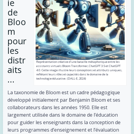
ie
de
Bloo
m
pour
les
distr
Représentation créative d’une bataille métaphorique entre les
aits
assistants virtuels Bloom Transformer, ChatGPT 3.5 et ChatGPT
4.0. Cette image illustre leurs conceptions et attributs uniques,
reflétant leurs rôles et capacités dans le domaine de la
…
technologie éducative. (DALL-E, 2024)
La taxonomie de Bloom est un cadre pédagogique
développé initialement par Benjamin Bloom et ses
collaborateurs dans les années 1950. Elle est
largement utilisée dans le domaine de l’éducation
pour guider les enseignants dans la conception de
leurs programmes d’enseignement et l’évaluation