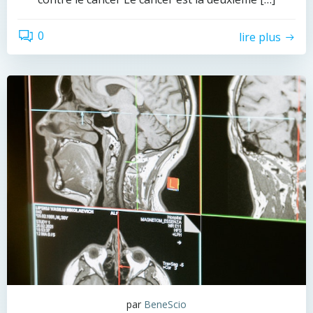
0
lire plus
par
BeneScio