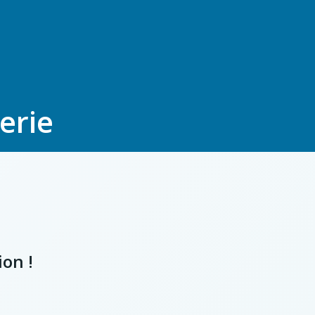
erie
ion !