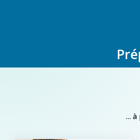
Pré
... 