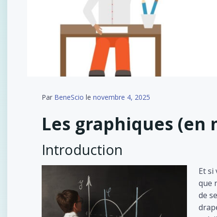
Par
BeneScio
le
novembre 4, 2025
Les graphiques (en
Introduction
Et s
que 
de se
drap