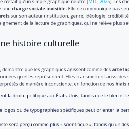
le n’était qu’un simple graphique neutre
[MIT, 2025]
. Les c
e une
charge sociale invisible.
Elle ne communique pas seul
urels
sur son auteur (institution, genre, idéologie, crédibilit
eignement de la lecture de graphiques, qui ne relève plus se
e histoire culturelle
an, démontre que les graphiques agissent comme des
artefac
nnées qu’elles représentent. Elles transmettent aussi des s
terprétés de manière inconsciente, en fonction de nos
biais 
nt la droite politique aux États-Unis, tandis que le bleu et l
de logos ou de typographies spécifiques peut orienter la per
ste sera perçu comme plus « scientifique », tandis qu’un d