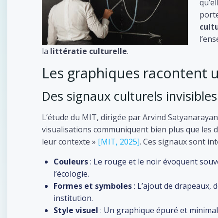
qu’el
port
cult
l’ens
la
littératie culturelle
.
Les graphiques racontent un
Des signaux culturels invisibles
L’étude du MIT, dirigée par Arvind Satyanaray
visualisations communiquent bien plus que les do
leur contexte »
[MIT, 2025]
. Ces signaux sont in
Couleurs
: Le rouge et le noir évoquent souve
l’écologie.
Formes et symboles
: L’ajout de drapeaux, 
institution.
Style visuel
: Un graphique épuré et minimali