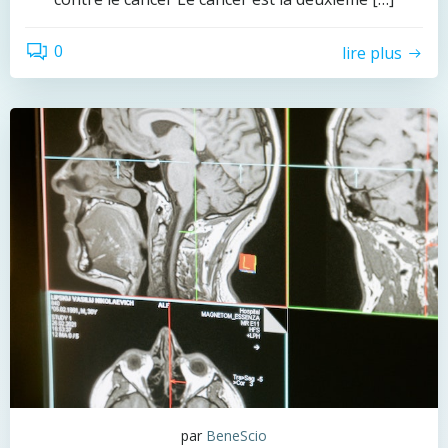
0
lire plus
par
BeneScio