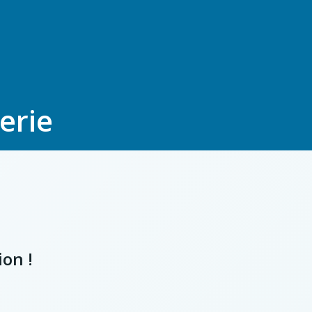
erie
ion !