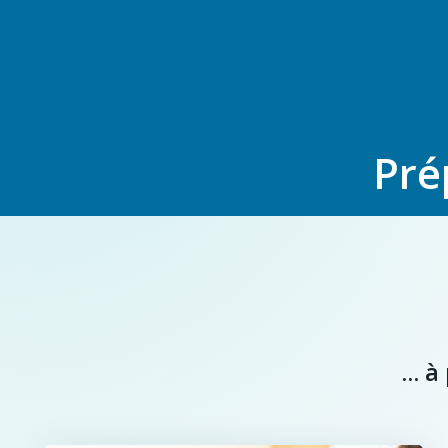
Pré
... 