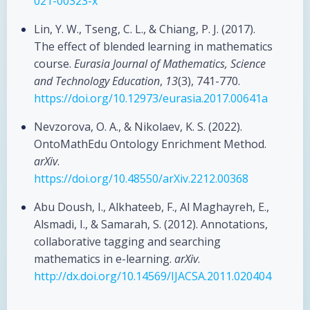
021-00323-x
Lin, Y. W., Tseng, C. L., & Chiang, P. J. (2017).
The effect of blended learning in mathematics
course.
Eurasia Journal of Mathematics, Science
and Technology Education
,
13
(3), 741-770.
https://doi.org/10.12973/eurasia.2017.00641a
Nevzorova, O. A., & Nikolaev, K. S. (2022).
OntoMathEdu Ontology Enrichment Method.
arXiv
.
https://doi.org/10.48550/arXiv.2212.00368
Abu Doush, I., Alkhateeb, F., Al Maghayreh, E.,
Alsmadi, I., & Samarah, S. (2012). Annotations,
collaborative tagging and searching
mathematics in e-learning.
arXiv
.
http://dx.doi.org/10.14569/IJACSA.2011.020404