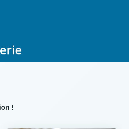
erie
ion !