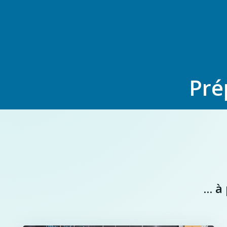
Pré
... 