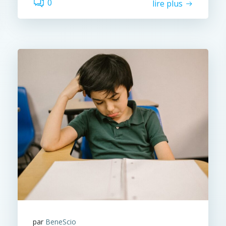
0
lire plus
par
BeneScio