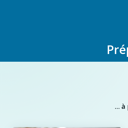
Pré
... 