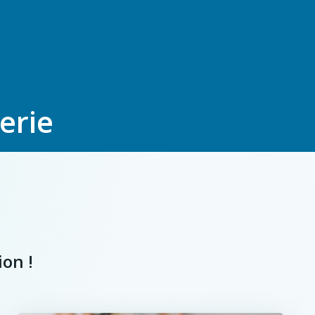
erie
ion !