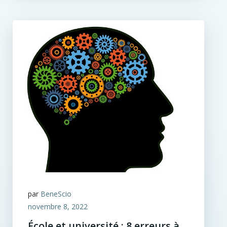
par
BeneScio
novembre 8, 2022
École et université : 8 erreurs à